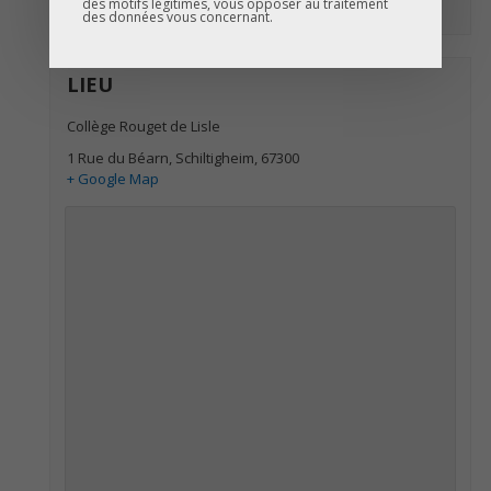
des motifs légitimes, vous opposer au traitement
des données vous concernant.
LIEU
Collège Rouget de Lisle
1 Rue du Béarn
,
Schiltigheim
,
67300
+ Google Map