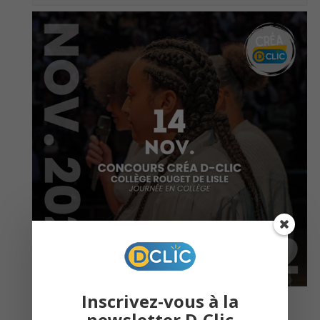
Inscrivez-vous à la
À destination des élèves du collège
newsletter D-Clic