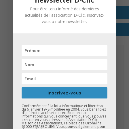
+ GOOGLE AGENDA
Pour être tenu informé des dernières
actualités de l'association D-Clic, inscrivez-
vous à notre newsletter.
+ EXPORTER VERS ICAL
DETAILS
Date:
14 novembre 2024
Catégories d’Évènement:
D-Clic
,
Créa D-Clic
ORGANISATEUR
Inscrivez-vous
Association D-Clic
Phone:
Conformément à la loi « informatique et libertés »
du 6 janvier 1978 modifiée en 2004, vous bénéficiez
03.69.14.46.82
d’un droit d’accès et de rectification aux
informations qui vous concernent, que vous pouvez
Website:
exercer en vous adressant à Association D-Clic,
http://www.dclic.asso.fr/actions/caravane-de-
Maison des Associations, 1a place des Orphelins
67000 STRASBOURG. Vous pouvez également, pour
lorientation/