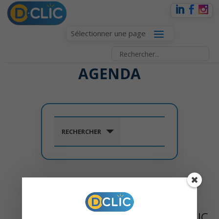
Sélectionner une page
AGENDA
RECHERCHER
PROCHAINS ÉVÈNEMENTS
› D-CLIC