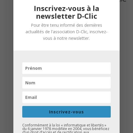
Inscrivez-vous à la
EVENTS
newsletter D-Clic
Événements précédents
«
LIST
Pour être tenu informé des dernières
SEPTEMBRE 2026
NAVIGATION
actualités de l'association D-Clic, inscrivez-
vous à notre newsletter.
D-Clic
Séminaire de rentrée
(bénévoles)
Inscrivez-vous
5 septembre de 8 h 00 min
à
17
h 00 min
Conformément à la loi « informatique et libertés »
du 6 janvier 1978 modifiée en 2004, vous bénéficiez
d’un droit d’accès et de rectification aux