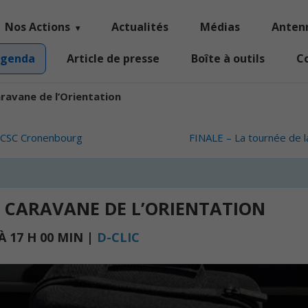
Nos Actions
Actualités
Médias
Anten
genda
Article de presse
Boîte à outils
C
ravane de l’Orientation
– CSC Cronenbourg
FINALE – La tournée de l
– CARAVANE DE L’ORIENTATION
À
17 H 00 MIN
|
D-CLIC