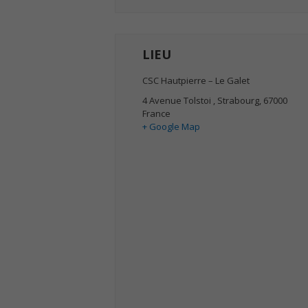
LIEU
CSC Hautpierre – Le Galet
4 Avenue Tolstoi
,
Strabourg
,
67000
France
+ Google Map