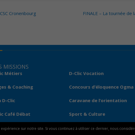
– CSC Cronenbourg
FINALE – La tournée de l
 MISSIONS
ic Métiers
D-Clic Vocation
ges & Coaching
Concours d’éloquence Ogma
 D-Clic
Caravane de l’orientation
ic Café Débat
Sport & Culture
expérience sur notre site. Si vous continuez à utiliser ce dernier, nous considé