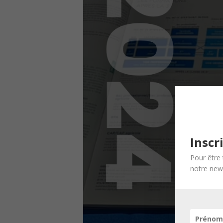
Inscr
Pour être 
notre news