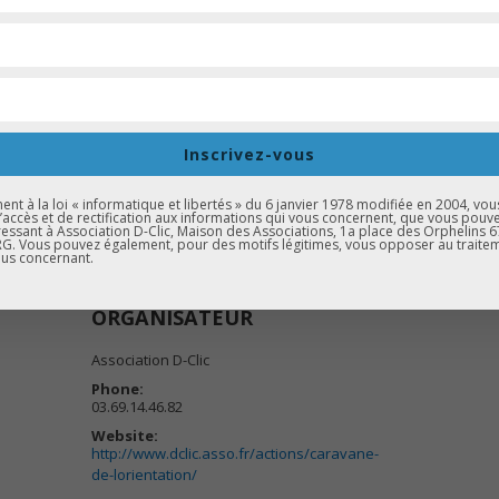
Gratuit et ouvert à tou·te·s !
enue par mail à
contact@d-clic.asso.fr
ou via nos
réseaux sociaux
, a
es meilleures conditions et vous garantir un créneau adapté à votre
Inscrivez-vous
t à la loi « informatique et libertés » du 6 janvier 1978 modifiée en 2004, vou
 EXPORTER VERS ICAL
d’accès et de rectification aux informations qui vous concernent, que vous pouv
essant à Association D-Clic, Maison des Associations, 1a place des Orphelins 
. Vous pouvez également, pour des motifs légitimes, vous opposer au traite
us concernant.
ORGANISATEUR
Association D-Clic
Phone:
03.69.14.46.82
Website:
http://www.dclic.asso.fr/actions/caravane-
de-lorientation/