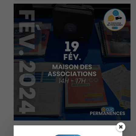
Gratuit et ouvert à tou·te·s !