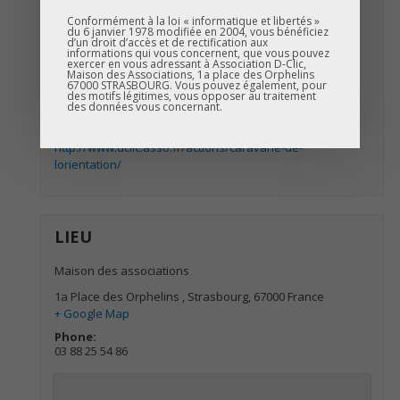
D-Clic
Conformément à la loi « informatique et libertés »
du 6 janvier 1978 modifiée en 2004, vous bénéficiez
ORGANISATEUR
d’un droit d’accès et de rectification aux
informations qui vous concernent, que vous pouvez
exercer en vous adressant à Association D-Clic,
Association D-Clic
Maison des Associations, 1a place des Orphelins
67000 STRASBOURG. Vous pouvez également, pour
Phone:
des motifs légitimes, vous opposer au traitement
des données vous concernant.
03.69.14.46.82
Website:
http://www.dclic.asso.fr/actions/caravane-de-
lorientation/
LIEU
Maison des associations
1a Place des Orphelins
,
Strasbourg
,
67000
France
+ Google Map
Phone:
03 88 25 54 86