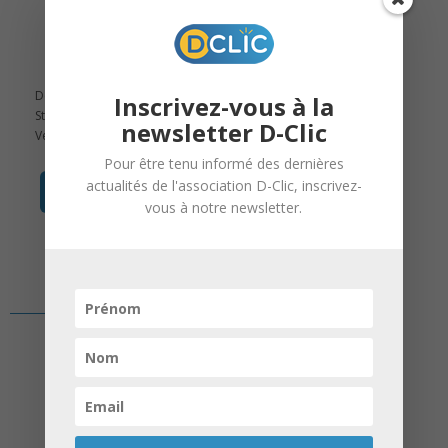
28 Fév, 2026 |
Caravane de
l'orientation
,
D-Clic
,
D-Clic
Stages & Coaching
Deux permanences D-Clic auront lieu à
Inscrivez-vous à la
Strasbourg en Mars !
newsletter D-Clic
Venez nous rencontrer !
Pour être tenu informé des dernières
actualités de l'association D-Clic, inscrivez-
en savoir +
vous à notre newsletter.