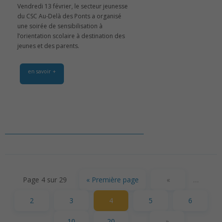
Vendredi 13 février, le secteur jeunesse
du CSC Au-Delà des Ponts a organisé
une soirée de sensibilisation à
l’orientation scolaire à destination des
jeunes et des parents.
en savoir +
Page 4 sur 29
« Première page
«
…
2
3
4
5
6
…
10
20
…
»