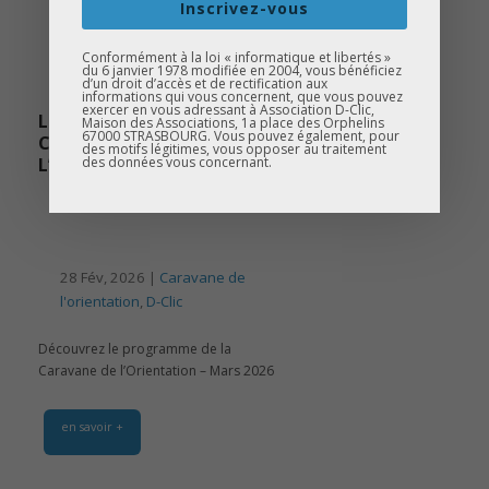
Inscrivez-vous
Conformément à la loi « informatique et libertés »
du 6 janvier 1978 modifiée en 2004, vous bénéficiez
d’un droit d’accès et de rectification aux
informations qui vous concernent, que vous pouvez
exercer en vous adressant à Association D-Clic,
LE PROGRAMME DE LA
Maison des Associations, 1a place des Orphelins
67000 STRASBOURG. Vous pouvez également, pour
CARAVANE DE
des motifs légitimes, vous opposer au traitement
des données vous concernant.
L’ORIENTATION – MARS 2026
28 Fév, 2026 |
Caravane de
l'orientation
,
D-Clic
Découvrez le programme de la
Caravane de l’Orientation – Mars 2026
en savoir +