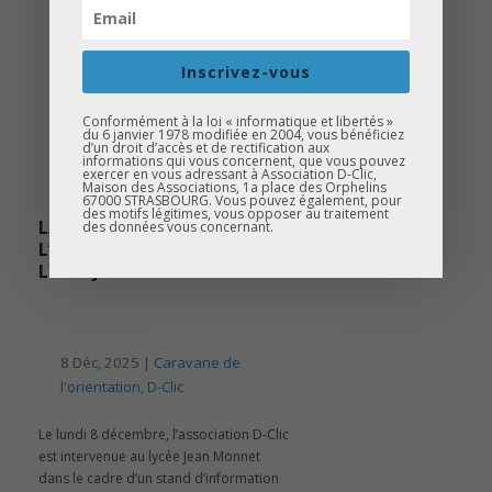
Inscrivez-vous
Conformément à la loi « informatique et libertés »
du 6 janvier 1978 modifiée en 2004, vous bénéficiez
d’un droit d’accès et de rectification aux
informations qui vous concernent, que vous pouvez
exercer en vous adressant à Association D-Clic,
Maison des Associations, 1a place des Orphelins
67000 STRASBOURG. Vous pouvez également, pour
des motifs légitimes, vous opposer au traitement
LA CARAVANE DE
des données vous concernant.
L’ORIENTATION – STAND AU
LYCÉE JEAN MONNET
8 Déc, 2025 |
Caravane de
l'orientation
,
D-Clic
Le lundi 8 décembre, l’association D-Clic
est intervenue au lycée Jean Monnet
dans le cadre d’un stand d’information