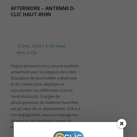
AFTERWORK – ANTENNE D-
CLIC HAUT-RHIN
12 Déc, 2024 |
D-Clic Haut-
Rhin
,
D-Clic
Depuis plusieurs mois, nous travaillons
activement avec les équipes des Cités
Éducatives de Bourtzwiller à Mulhouse
et de Colmar pour déployer et
coordonner nos différentes actions.
Farah Bouacida, Chargée de
développement de l’antenne Haut-Rhin,
est au cœur de ce déploiement. Grâce à
son engagement, nous accompagnons
désormais de nombreux jeunes du
Haut-Rhin.