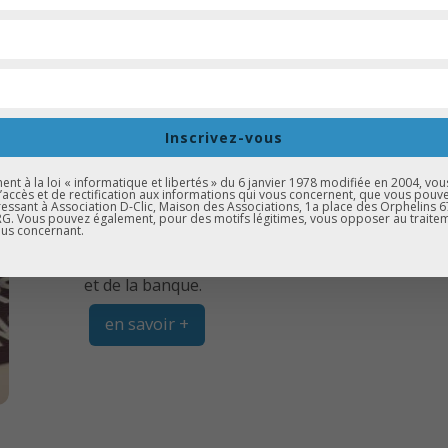
VOCATION : VISITE DES MÉTIERS DE 
Inscrivez-vous
D’ÉPARGNE D’ALSACE
t à la loi « informatique et libertés » du 6 janvier 1978 modifiée en 2004, vou
20 Mar, 2018 |
D-Clic Vocation
d’accès et de rectification aux informations qui vous concernent, que vous pouv
essant à Association D-Clic, Maison des Associations, 1a place des Orphelins 
. Vous pouvez également, pour des motifs légitimes, vous opposer au traite
Mardi 20 mars 2018, des élèves de quatrième du
us concernant.
au siège de la Caisse d’épargne d’Alsace pour un
et de la banque.
en savoir +