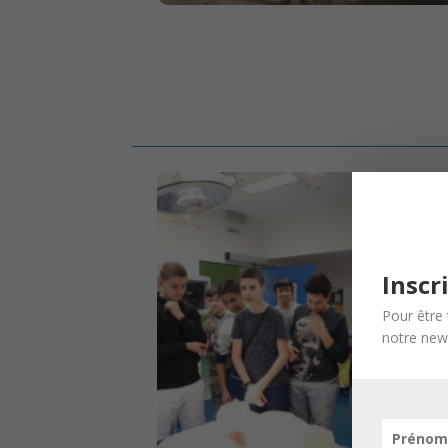
Inscr
Pour être 
notre news