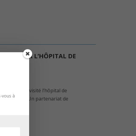
.
LA SANTÉ À L’HÔPITAL DE
 Erasme ont visité l’hôpital de
z-vous à
des urgences. Un partenariat de