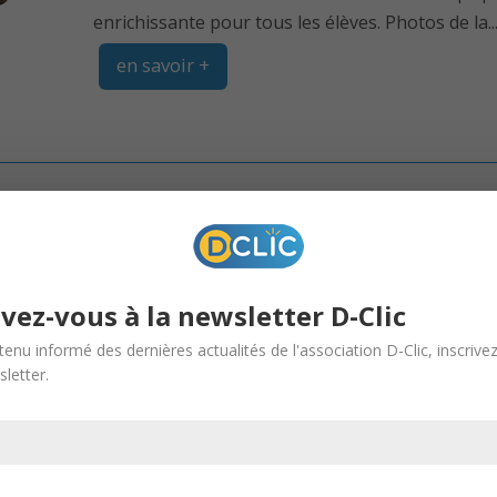
enrichissante pour tous les élèves. Photos de la..
en savoir +
VOCATION : VISITE DES MÉTIERS DE 
HAUTEPIERRE
29 Mar, 2018 |
D-Clic Vocation
ivez-vous à la newsletter D-Clic
Jeudi 29 mars, des élèves de troisième du Collège
tenu informé des dernières actualités de l'association D-Clic, inscrive
Hautepierre : le service radiologie et le service 
letter.
nombreuses années
en savoir +