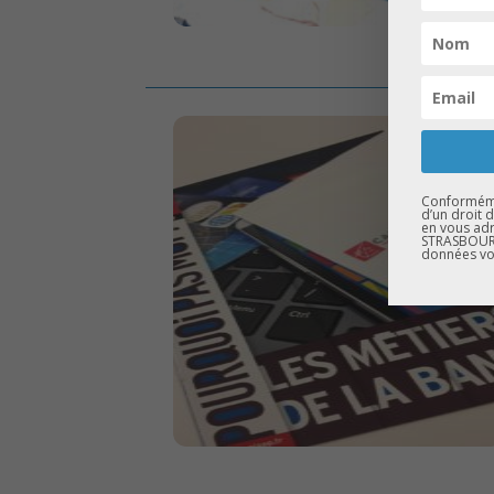
Conformémen
d’un droit 
en vous adr
STRASBOURG
données vo