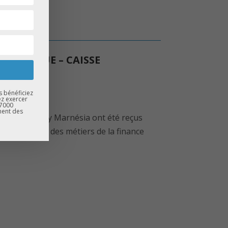
LA BANQUE – CAISSE
s bénéficiez
ez exercer
67000
ment des
 Collège Lezay Marnésia ont été reçus
e découverte des métiers de la finance