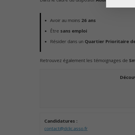
Avoir au moins
26 ans
Être
sans emploi
Résider dans un
Quartier Prioritaire de
Retrouvez également les témoignages de
Sm
Découv
Candidatures :
contact@dclic.asso.fr