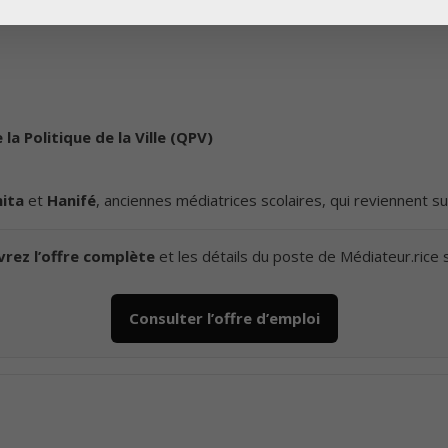
 la Politique de la Ville (QPV)
ita
et
Hanifé
, anciennes médiatrices scolaires, qui reviennent su
rez l’offre complète
et les détails du poste de Médiateur.rice s
Consulter l’offre d’emploi