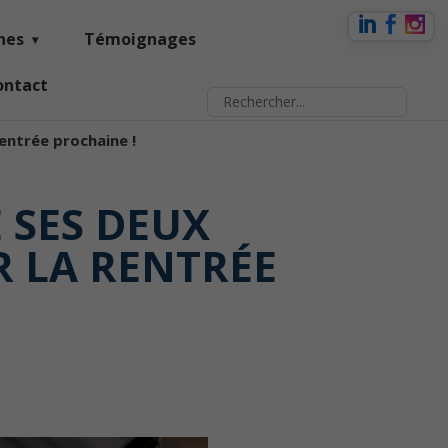
nes
Témoignages
ontact
rentrée prochaine !
 SES DEUX
R LA RENTRÉE