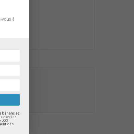
z-vous à
s bénéficiez
ez exercer
67000
ment des