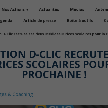
Nos Actions
Actualités
Médias
Anten
genda
Article de presse
Boîte à outils
C
n D-Clic recrute ses deux Médiateur.rices scolaires pour la 
ATION D-CLIC RECRUTE
ICES SCOLAIRES POU
PROCHAINE !
ages & Coaching