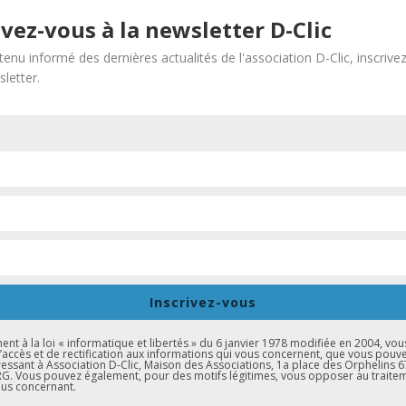
ges
ivez-vous à la newsletter D-Clic
ntreprises
tenu informé des dernières actualités de l'association D-Clic, inscrive
letter.
de découverte des métiers
ions menées
Inscrivez-vous
ulte Relais
t à la loi « informatique et libertés » du 6 janvier 1978 modifiée en 2004, vou
d’accès et de rectification aux informations qui vous concernent, que vous pouv
essant à Association D-Clic, Maison des Associations, 1a place des Orphelins 
. Vous pouvez également, pour des motifs légitimes, vous opposer au traite
us concernant.
 candidat.e.s doivent :