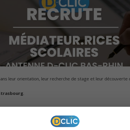
ns leur orientation, leur recherche de stage et leur découverte
Strasbourg
.
cherches de stage