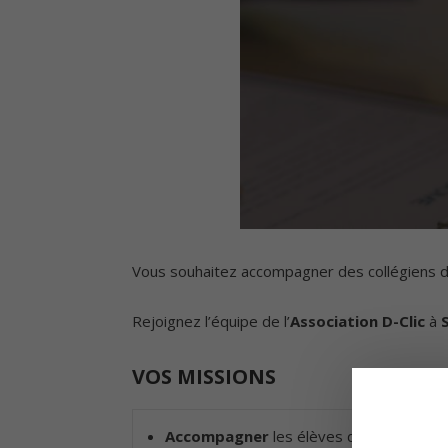
Vous souhaitez accompagner des collégiens da
Rejoignez l’équipe de l’
Association D-Clic
à
VOS MISSIONS
Accompagner
les élèves dans leurs re