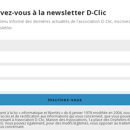
ivez-vous à la newsletter D-Clic
tenu informé des dernières actualités de l'association D-Clic, inscrive
letter.
sera assurée en juillet :
let de Hautepierre
es Associations de Strasbourg
Inscrivez-vous
t à la loi « informatique et libertés » du 6 janvier 1978 modifiée en 2004, vou
d’accès et de rectification aux informations qui vous concernent, que vous pouv
poser toutes vos questions !
essant à Association D-Clic, Maison des Associations, 1a place des Orphelins 
. Vous pouvez également, pour des motifs légitimes, vous opposer au traite
us concernant.