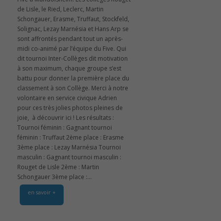
de Lisle, le Ried, Leclerc, Martin
Schongauer, Erasme, Truffaut, Stockfeld,
Solignac, Lezay Marnésia et Hans Arp se
sont affrontés pendant tout un après-
midi co-animé par l’équipe du Five. Qui
dit tournoi Inter-Collèges dit motivation
à son maximum, chaque groupe s’est
battu pour donner la première place du
classement à son Collège. Merci à notre
volontaire en service civique Adrien
pour ces très jolies photos pleines de
joie, à découvrir ici ! Les résultats :
Tournoi féminin : Gagnant tournoi
féminin : Truffaut 2ème place : Erasme
3ème place : Lezay Marnésia Tournoi
masculin : Gagnant tournoi masculin :
Rouget de Lisle 2ème : Martin
Schongauer 3ème place :...
en savoir +