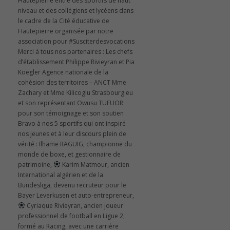
Hautepierre entre des sportifs de haut
niveau et des collégiens et lycéens dans
le cadre de la Cité éducative de
Hautepierre organisée par notre
association pour #Susciterdesvocations
Merci à tous nos partenaires : Les chefs
d’établissement Philippe Rivieyran et Pia
Koegler Agence nationale de la
cohésion des territoires – ANCT Mme
Zachary et Mme Kilicoglu Strasbourg.eu
et son représentant Owusu TUFUOR
pour son témoignage et son soutien
Bravo à nos 5 sportifs qui ont inspiré
nos jeunes et à leur discours plein de
vérité : Ilhame RAGUIG, championne du
monde de boxe, et gestionnaire de
patrimoine,
Karim Matmour, ancien
International algérien et de la
Bundesliga, devenu recruteur pour le
Bayer Leverkusen et auto-entrepreneur,
Cyriaque Rivieyran, ancien joueur
professionnel de football en Ligue 2,
formé au Racing, avec une carrière