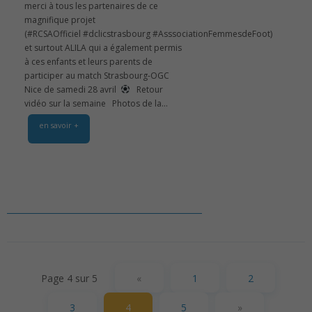
merci à tous les partenaires de ce
magnifique projet
(#RCSAOfficiel #dclicstrasbourg #AsssociationFemmesdeFoot)
et surtout ALILA qui a également permis
à ces enfants et leurs parents de
participer au match Strasbourg-OGC
Nice de samedi 28 avril
Retour
vidéo sur la semaine Photos de la...
en savoir +
Page 4 sur 5
«
1
2
3
4
5
»