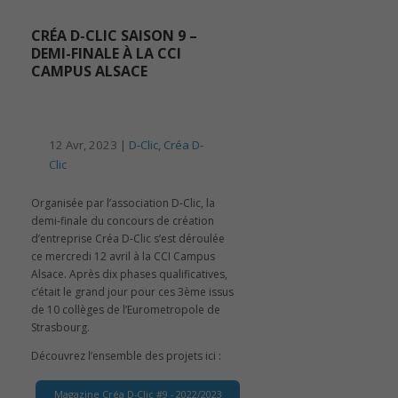
CRÉA D-CLIC SAISON 9 –
DEMI-FINALE À LA CCI
CAMPUS ALSACE
12 Avr, 2023 |
D-Clic
,
Créa D-
Clic
Organisée par l’association D-Clic, la
demi-finale du concours de création
d’entreprise Créa D-Clic s’est déroulée
ce mercredi 12 avril à la CCI Campus
Alsace. Après dix phases qualificatives,
c’était le grand jour pour ces 3ème issus
de 10 collèges de l’Eurometropole de
Strasbourg.
Découvrez l’ensemble des projets ici :
Magazine Créa D-Clic #9 - 2022/2023