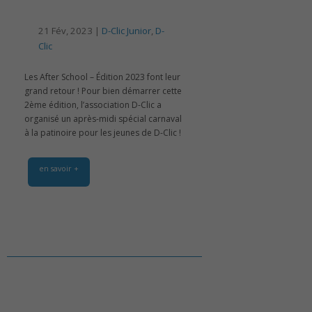
21 Fév, 2023 |
D-Clic Junior
,
D-
Clic
Les After School – Édition 2023 font leur
grand retour ! Pour bien démarrer cette
2ème édition, l’association D-Clic a
organisé un après-midi spécial carnaval
à la patinoire pour les jeunes de D-Clic !
en savoir +