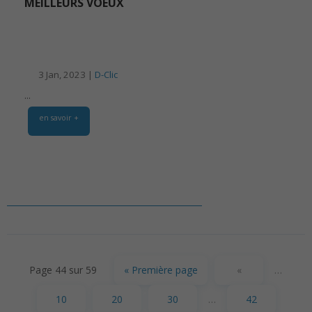
MEILLEURS VOEUX
3 Jan, 2023 |
D-Clic
...
en savoir +
Page 44 sur 59
« Première page
«
…
10
20
30
…
42