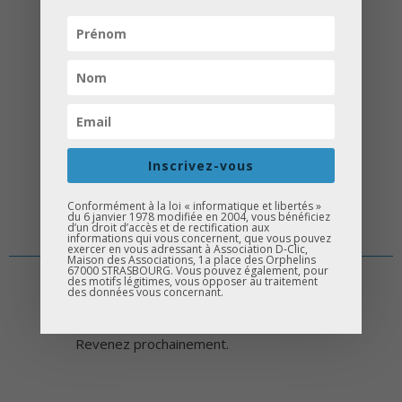
D-Clic Métiers
D-Clic Vocation
Créa D-Clic
Concours Ogma
D-Clic Sport & Culture
Inscrivez-vous
Conformément à la loi « informatique et libertés »
du 6 janvier 1978 modifiée en 2004, vous bénéficiez
d’un droit d’accès et de rectification aux
informations qui vous concernent, que vous pouvez
exercer en vous adressant à Association D-Clic,
Maison des Associations, 1a place des Orphelins
67000 STRASBOURG. Vous pouvez également, pour
des motifs légitimes, vous opposer au traitement
des données vous concernant.
Il n'y a aucune vid�o pour le moment.
Revenez prochainement.