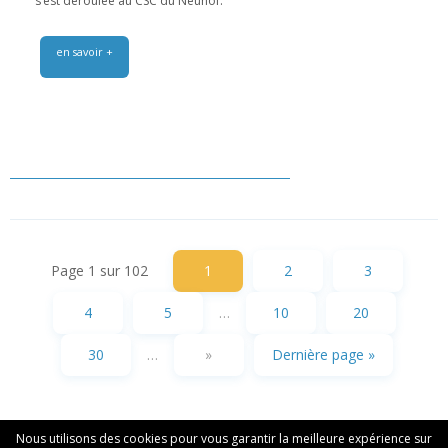
s’est déroulée au CSC du Neuhof.
en savoir +
Page 1 sur 102
1
2
3
4
5
…
10
20
30
…
»
Dernière page »
Nous utilisons des cookies pour vous garantir la meilleure expérience sur