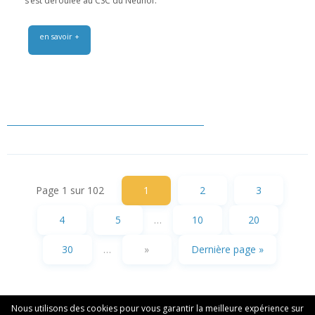
s’est déroulée au CSC du Neuhof.
en savoir +
Page 1 sur 102
1
2
3
4
5
…
10
20
30
…
»
Dernière page »
Nous utilisons des cookies pour vous garantir la meilleure expérience sur