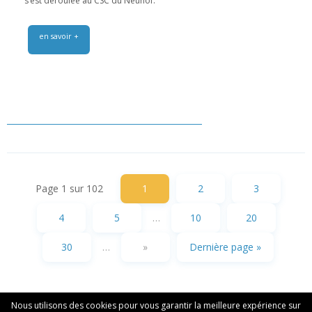
s’est déroulée au CSC du Neuhof.
en savoir +
Page 1 sur 102
1
2
3
4
5
…
10
20
30
…
»
Dernière page »
Nous utilisons des cookies pour vous garantir la meilleure expérience sur