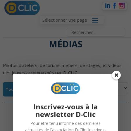
Sélectionner une page
MÉDIAS
Photos d'ateliers, de forums métiers, de stages, et vidéos
des jeunes accompagnés par D-CLIC.
Tous
Photos
Vidéos
Inscrivez-vous à la
newsletter D-Clic
Pour être tenu informé des dernières
actualités de l'association D-Clic, inscrivez-