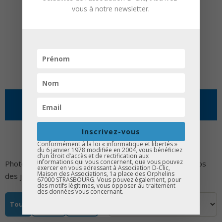
Aucun média pour le moment.
vous à notre newsletter.
Page 48 sur 1
«
1
© 2026 Association D-Clic |
Mentions légales
MÉDIAS
Inscrivez-vous
Conformément à la loi « informatique et libertés »
du 6 janvier 1978 modifiée en 2004, vous bénéficiez
d’un droit d’accès et de rectification aux
informations qui vous concernent, que vous pouvez
Photos d'ateliers, de forums métiers, de stages, et vidéos
exercer en vous adressant à Association D-Clic,
Maison des Associations, 1a place des Orphelins
des jeunes accompagnés par D-CLIC.
67000 STRASBOURG. Vous pouvez également, pour
des motifs légitimes, vous opposer au traitement
des données vous concernant.
Tous
Photos
Vidéos