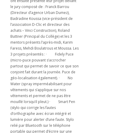
ont ensuite présenté leur projet devant
le jury composé de : Franck Barrou
(Directeur d’agence Urban Dumez),
Badradine Koussa (vice-président de
l’association D-Clic et directeur des
achats – Vinci Construction), Roland
Buttner (Principal du Collège) et les 3
mentors présents l’après-midi, Karim
Faress, Mehdi Boulatrous et Moussa. Les
3 projets présentés : · Fidely Puce
(micro-puce pouvant s’accrocher
partout qui permet de savoir ce que son
conjoint fait durant la journée. Puce de
géo-localisation également). · No
Water (spray imperméabilisant pour
vêtements qui s’applique sur nos
vêtements et permet de ne pas être
mouillé lorsqu’il pleut.) · Smart Pen
(stylo qui corrige les fautes
d’orthographe avec écran intégré et
lumière pour alerter d’une faute. Stylo
relié par Bluetooth sur le téléphone
portable qui permet d’écrire sur une