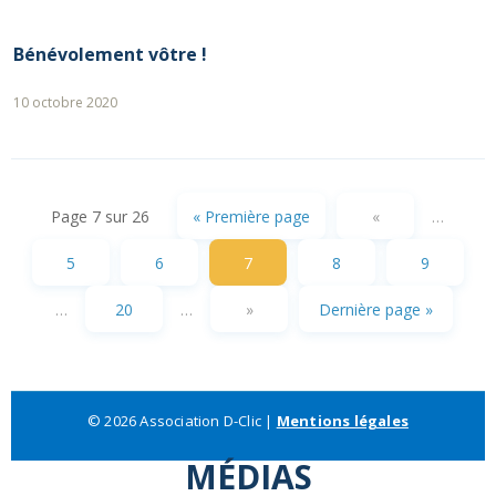
Bénévolement vôtre !
10 octobre 2020
Page 7 sur 26
« Première page
«
…
5
6
7
8
9
…
20
…
»
Dernière page »
© 2026 Association D-Clic |
Mentions légales
MÉDIAS